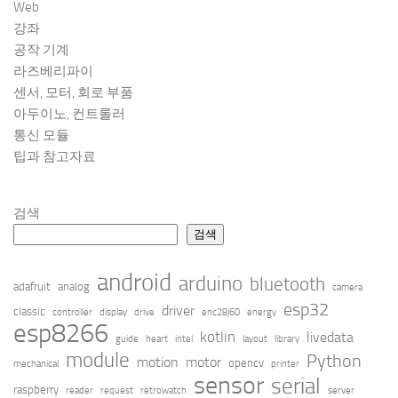
Web
강좌
공작 기계
라즈베리파이
센서, 모터, 회로 부품
아두이노, 컨트롤러
통신 모듈
팁과 참고자료
검색
검색
android
arduino
bluetooth
adafruit
analog
camera
esp32
driver
classic
controller
display
drive
enc28j60
energy
esp8266
kotlin
livedata
guide
heart
intel
layout
library
module
Python
motion
motor
opencv
mechanical
printer
sensor
serial
raspberry
reader
request
retrowatch
server