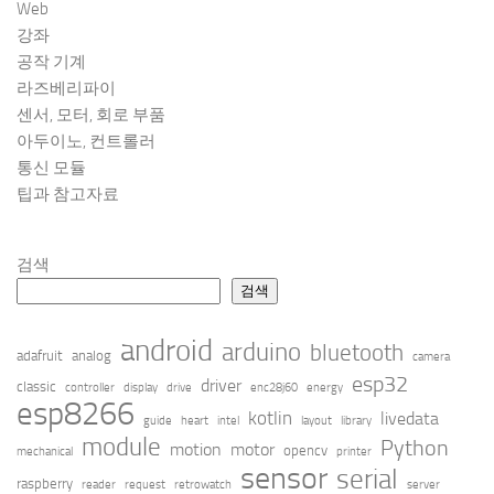
Web
강좌
공작 기계
라즈베리파이
센서, 모터, 회로 부품
아두이노, 컨트롤러
통신 모듈
팁과 참고자료
검색
검색
android
arduino
bluetooth
adafruit
analog
camera
esp32
driver
classic
controller
display
drive
enc28j60
energy
esp8266
kotlin
livedata
guide
heart
intel
layout
library
module
Python
motion
motor
opencv
mechanical
printer
sensor
serial
raspberry
reader
request
retrowatch
server