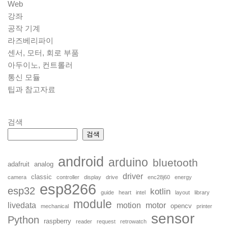
Web
강좌
공작 기계
라즈베리파이
센서, 모터, 회로 부품
아두이노, 컨트롤러
통신 모듈
팁과 참고자료
검색
검색
android
arduino
bluetooth
adafruit
analog
driver
classic
camera
controller
display
drive
enc28j60
energy
esp8266
esp32
kotlin
guide
heart
intel
layout
library
module
livedata
motion
motor
opencv
mechanical
printer
sensor
Python
raspberry
reader
request
retrowatch