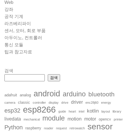
Web
강좌
공작 기계
라즈베리파이
센서, 모터, 회로 부품
아두이노, 컨트롤러
통신 모듈
팁과 참고자료
검색
검색
android
arduino
bluetooth
adafruit
analog
driver
classic
camera
controller
display
drive
enc28j60
energy
esp8266
esp32
kotlin
guide
heart
intel
layout
library
module
livedata
motion
motor
opencv
mechanical
printer
sensor
Python
raspberry
reader
request
retrowatch